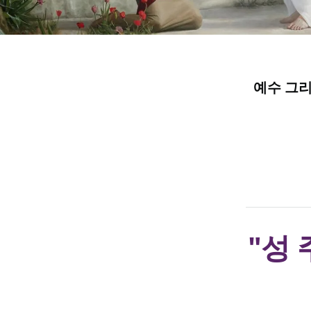
예수 그
"성