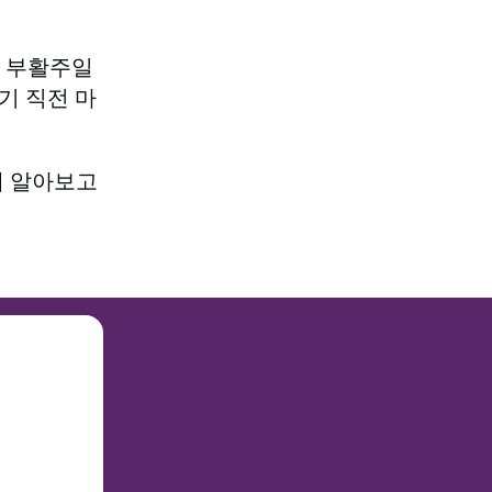
. 부활주일
기 직전 마
께 알아보고
요
심