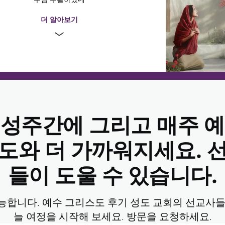
로 어떻게 계속 살아갈지 알아내야 했습니다. 그분의 죽음이 그들에게서 
하지만, 그들이 잃은 것은 그분이 살아 계신 동안 주신 모든 것에 비하면
6:59–75
더 알아보기
이 이해하든 못하든, 예수 그리스도는 그분을 따르는 모든 사람을 위해 
어둠보다 더 밝게 빛나는 희망으로 밝혀진 새로운 길을 내셨습니다.
7:1–61
숙고한다
 시기에 위안을 찾도록 예수님이 여러분을 도와주신
가요?
 성주간에 그리고 매주 예
수님의 친구이자 그분을 따르던 무리 중 한 사람인 막달라 마리아가 예수
 무덤으로 왔습니다. 놀랍게도 그녀는 무덤이 비어 있는 것을 발견했습니
:15–16, 26–27
 울고 있을 때 한 남자가 그녀에게 말을 걸자 마리아는 그가 동산지기인 
도와 더 가까워지세요. 
7:62–66
분이 그녀에게 “마리아야”라고 하셨습니다. 그리고 그녀는 보았습니다. 
스도였습니다. 그 사실은 너무 놀라워서 마음속에 차마 담아둘 수가 없었
4:26–27
른 사람들에게 그 소식을 알리기 위해 기쁨에 차 달려갔습니다.
들이 도울 수 있습니다.
기
날에도 여전히 사람들을 앞으로 나아가게 하는 간증입니다. 여러분도 그
스도께서 살아 계신다는 것을 알 수 있습니다. 그분 덕분에 모든 사람이 다
만찬
 그리스도를 따른다면, 이생에서는 참된 행복을 찾을 수 있고 장차 올 
능합니다. 예수 그리스도 후기 성도 교회의 ​​선교사들
수 있습니다.
늘 여정을 시작해 보세요. 방문을 요청하세요.
희와 함께해 주셔서 감사합니다. 아래의 구절들을 읽으면서 이번 주에 배