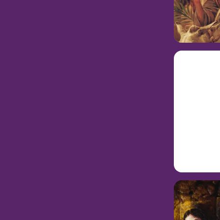
개요
종려 주일에 
겉옷을 깔아주
러싸며 “저희를
들을 로마의 지
다. 예수님은 
읽고 
예수 
개요
예수님은 예루