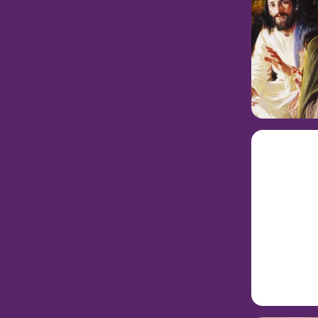
상인이 장사하는
마태복음 2
19:46)로 
려고 온 가난한
누가복음 1
권세를 지니고
시청하기
읽고 
개요
어떻게
각을 깨
예루살렘에서 
습니다. 최고의
마가복음 1
분은 생의 마지
그곳에 있었던 
삶에도 축복이 
시청하기
읽고 