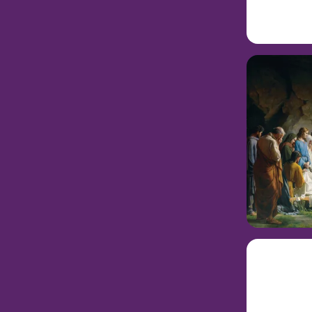
라는 조용한 동
제자들은 잠이 
재생하
시청하기
동산에서 그분은
의 십자가에서 
열 처녀의
그날 밤늦게 가
개요
가야바의 집으
일방적으로 진
님을 조롱하고 
신, 아버지께 
읽고 
다.”(누가복음
다. 예수님은 
예수님
과 같은 예상 
나님의 아들이었
찬을 
있을까
누가복음 22
읽고 
개요
마태복음 2
재생하
예수 
러분의
예수 그리스도를
나사로가
전날 밤, 그분
요?