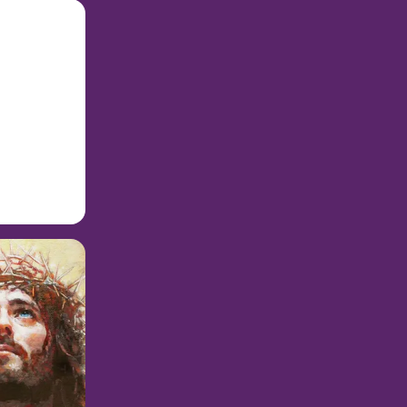
은 아무도 없지
서 보냈으리라
은 죽은 나사로
을 하나님의 아들
게 하
 제정하시고,
게 성신의 위로
 아시고 그들에
사랑을 보고 그
새도록 겟세마네