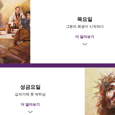
 교훈을 어떻게 자기 삶에 적용할 수 있을까요?
기
2:36–40
로 승리의 입성을 하신 구주
 그분의 제자들이 성주간 동안 매일 무엇을 하셨는지 정확히 아는 사람
목요일
5:34–45
은 그분이 유월절을 기다리시며 그 주의 일부를 베다니 마을에서 쉬시면
그분의 희생이 시작되다
곳에는 예수님을 따르는 사람들이 많았습니다. 성주간 얼마 전에 예수님
 베다니를 방문하셨습니다. 마을의 많은 사람이 이 기적을 본 뒤 예수님
더 알아보기
니다.
기
숙고한다
 성전을 정결하게 하시다
그리스도께서는 여러분의 삶에서 어떤 기적을 가능하
?
과 함께 성스러운 유월절을 지키셨습니다. 그분은 성스러운 성찬 의식을
성금요일
당신을 기억하여 먹고 마시라고 제자들에게 권유하셨습니다. 그분은 그들에
십자가에 못 박히심
해 가르치셨습니다. 그리고 그들과 함께하는 시간이 곧 끝나리라는 것을
1:1–44
을 사랑하신 것처럼 서로 사랑하라고 명하셨습니다. 그분은 사람들이 그 
더 알아보기
자인 줄 알게 될 것이라고 말씀하셨습니다.
6:14–16
라고도 불리는 이 식사가 끝난 후에 예수님은 사도들에게 당신을 따라 밤