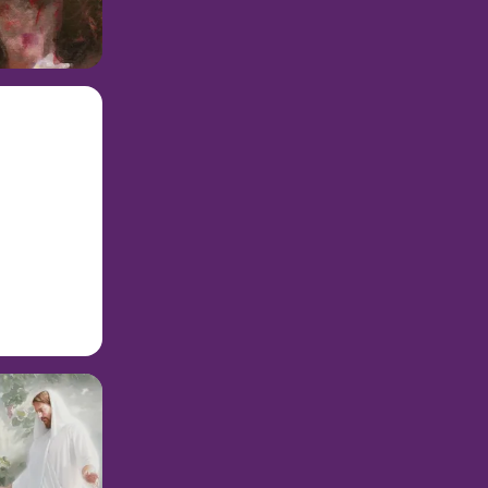
 불구하고 지친
재생하기
이셨습니다. 그
다음 날 골고다
달란트의 비유
하여 대제사장인
니다.
 군인들은 예수
 정죄하는 대
지 못함이니이
관해 말씀하셨습니
19:30) 다음
도록 성
이는 진실로 하
불러일으킵니다.
억할 수
하면 여
 있을까
쉽지 않습니다.
없이 덩그러니