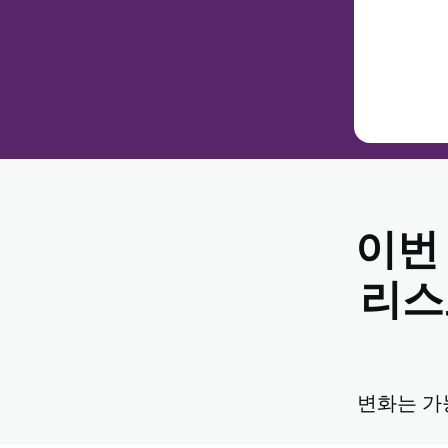
남겨졌고 앞으
시청하기
것은 거의 확실
마태복음 2
었습니다. 그들
수 있는 어떤 
마태복음 2
읽고 
시청하기
어려운
개요
언제인
이번
이른 아침, 예
을 돌보기 위해
요한복음 14
가 무덤 밖에서
리스
마태복음 2
그러나 그때 그
나신 예수 그리
요한복음 1
신앙을 품고 다
재생하
주
그 간증은 오늘
처럼 예수 그리
최후의 
입니다. 우리가
변화는 가
시청하기
기쁨을 고대할 
성주간 내내 저