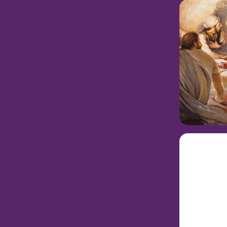
경전의
재생하
개요
마태복음 2
예루살렘으
예수 그리스도와
마태복음 2
만, 성경학자들
추측합니다. 그
를 살리기 위해
이라고 믿었습
시청하기
재생하
읽고 
예수께서
예수 
셨나요
개요
예수님은 사도들
그 의식에서 
하는 권능에 관
요한복음 1
게 당신이 그들
들이 당신의 제
마태복음 2
최후의 만찬이