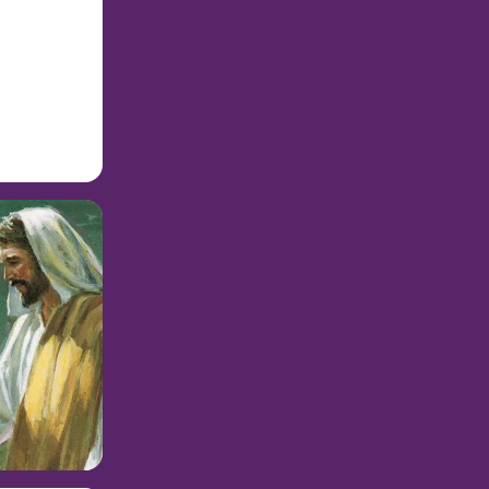
굴”(누가복음
께 제사를 드리
할 여지가 없는
음과 생
 사람들도 많았
으셨습니다. 그
 말씀은 당시
 가르침은 우리