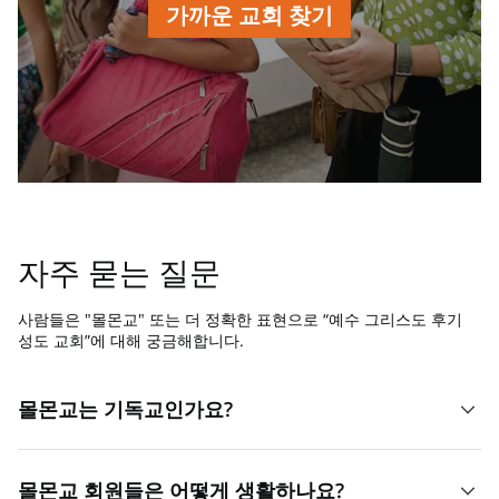
가까운 교회 찾기
자주 묻는 질문
사람들은 "몰몬교" 또는 더 정확한 표현으로 “예수 그리스도 후기
성도 교회”에 대해 궁금해합니다.
몰몬교는 기독교인가요?
네, 그렇습니다. “몰몬교”은 예수 그리스도 후기 성도 교회를
몰몬교 회원들은 어떻게 생활하나요?
일컫는 별명 같은 말입니다. 교회의 이름에서 드러나듯이,